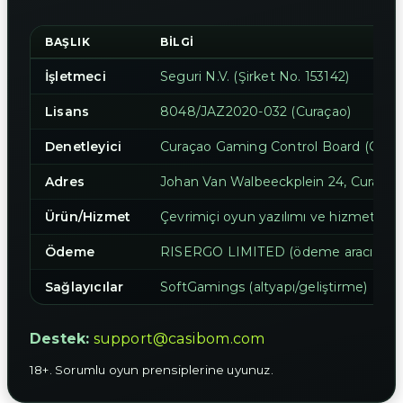
BAŞLIK
BILGI
İşletmeci
Seguri N.V. (Şirket No. 153142)
Lisans
8048/JAZ2020-032 (Curaçao)
Denetleyici
Curaçao Gaming Control Board (GCB)
Adres
Johan Van Walbeeckplein 24, Curaçao
Ürün/Hizmet
Çevrimiçi oyun yazılımı ve hizmetlerini
Ödeme
RISERGO LIMITED (ödeme aracısı)
Sağlayıcılar
SoftGamings (altyapı/geliştirme)
Destek:
support@casibom.com
18+. Sorumlu oyun prensiplerine uyunuz.