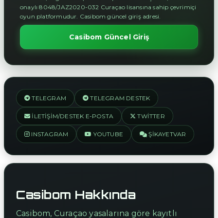
onaylı 8048/JAZ2020-032 Curaçao lisansına sahip çevrimiçi
oyun platformudur. Casibom güncel giriş adresi.
Casibom Güncel Giriş
TELEGRAM
TELEGRAM DESTEK
İLETIŞIM/DESTEK E-POSTA
TWITTER
INSTAGRAM
YOUTUBE
ŞIKAYETVAR
Casibom Hakkında
Casibom, Curaçao yasalarına göre kayıtlı